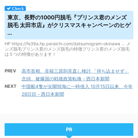
東京、長野の1000円脱毛『プリンス君の
メンズ
脱毛
太田市店』がクリスマスキャンペーンのヒゲ
...
HP https://fe39a.hp.peraichi.com/datsumogram-okinawa ... メ
ンズ脱毛プリンス君のメンズ脱毛の特徴プリンス君のメンズ脱毛
は５つの特徴があります！
PREV
高市首相、非核三原則見直し検討 「持ち込ませず」
念頭、被爆国の戦後政策転換 - 西日本新聞
NEXT
中国船4隻が尖閣領海に一時侵入 10月15日以来、今年
28日目 - 西日本新聞
PR