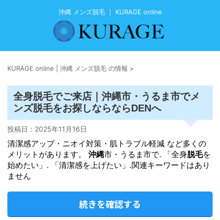
沖縄 メンズ脱毛 ｜ KURAGE online
KURAGE online | 沖縄 メンズ脱毛 の情報
>
沖縄
メ
全身脱毛でご来店｜
市・うるま市で
ンズ脱毛
をお探しならならDENへ
投稿日：
2025年11月16日
清潔感アップ・ニオイ対策・肌トラブル軽減 など多くの
メリットがあります。
沖縄
市・うるま市で. 「全身
脱毛
を
始めたい」. 「清潔感を上げたい」.関連キーワードはあり
ません
続きを確認する