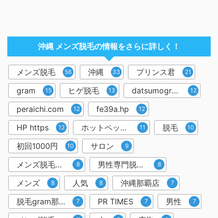
沖縄 メンズ脱毛の情報をさらに詳しく！
メンズ脱毛
沖縄
プリンス君
56
33
21
gram
ヒゲ脱毛
datsumogram-okinawa
15
13
12
peraichi.com
fe39a.hp
12
12
HP https
ホットペッパービューティー
脱毛
12
11
10
初回1000円
サロン
10
9
メンズ脱毛専門店
男性専門脱毛サロン
8
8
メンズ
人気
沖縄那覇店
8
8
7
脱毛gram那覇市店
PR TIMES
男性
7
7
7