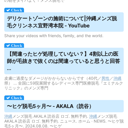
の朝をタイパよく！メンズ脱毛で
デリケートゾーンの施術について|
沖縄メンズ脱
毛
クリンネス宜野湾本院 - YouTube
Share your videos with friends, family, and the world.
【間違ったヒゲ処理していない？】4割以上の医
師が毛抜きで抜くのは間違っていると思うと回答
...
皮膚に過度なダメージがかからないからです（40代／
男性
／
沖縄
県） ... 全国に59院展開するレディース専門医療脱毛『エミナルク
リニック』のメンズ専門
〜ヒゲ
脱毛
5ヶ月〜 - AKALA（読谷）
沖縄
メンズ脱毛 AKALA 読谷店 ロゴ. 無料予約.
沖縄
メンズ脱毛
AKALA 読谷店 ロゴ. 無料予約. ニュース. ホーム · NEWS. 〜ヒゲ脱
毛5ヶ月〜. 2024.08.08. 〜ヒゲ