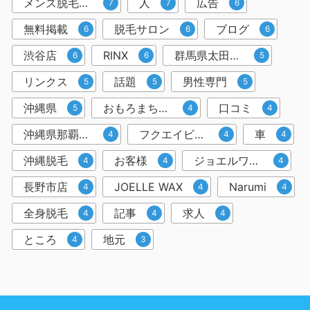
メンズ脱毛サロン
人
広告
7
7
6
無料掲載
脱毛サロン
ブログ
6
6
6
渋谷店
RINX
群馬県太田市店
6
6
5
リンクス
話題
男性専門
5
5
5
沖縄県
おもろまち駅徒歩5分
口コミ
5
4
4
沖縄県那覇市おもろまち４－８－２
フクエイビル１F
車
4
4
4
沖縄脱毛
お客様
ジョエルワックス
4
4
4
長野市店
JOELLE WAX
Narumi
4
4
4
全身脱毛
記事
求人
4
4
4
ところ
地元
4
3